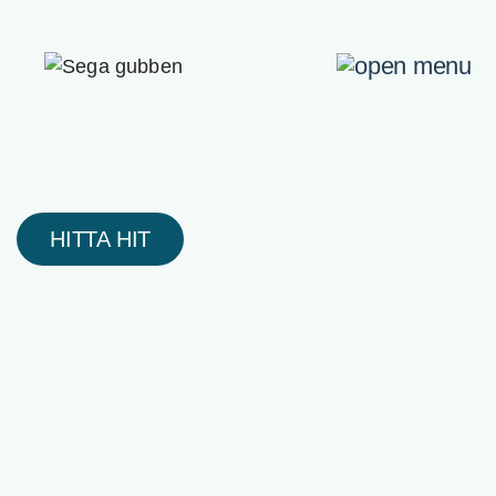
400 kvadratmeter fyllt
med godsaker. Sega
gubben - Sveriges
skönaste godisbutik!
HITTA HIT